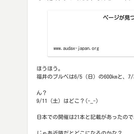
ページが見つか
www.audax-japan.org
ほうほう。
福井のブルベは6/5（日）の600kmと、7/
ん？
9/11（土）はどこ？(-_-)
日本での開催は21本と記載があったの
じゃあ近隣だとどこになるのかな？