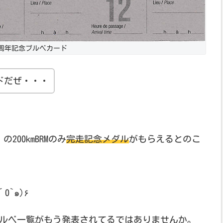
00周年記念ブルベカード
ドだぜ・・・
の200kmBRMのみ
完走記念メダル
がもらえるとのこ
っきゃない！！！٩(๑´0`๑)۶
ブルベ一覧がもう発表されてるではありませんか。